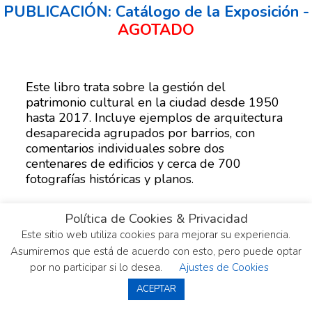
PUBLICACIÓN: Catálogo de la Exposición -
AGOTADO
Este libro trata sobre la gestión del
patrimonio cultural en la ciudad desde 1950
hasta 2017. Incluye ejemplos de arquitectura
desaparecida agrupados por barrios, con
comentarios individuales sobre dos
centenares de edificios y cerca de 700
fotografías históricas y planos.
Actualmente preparamos su reedición, en
Política de Cookies & Privacidad
una versión ampliada, mejorada y actualizada.
Este sitio web utiliza cookies para mejorar su experiencia.
Asumiremos que está de acuerdo con esto, pero puede optar
por no participar si lo desea.
Ajustes de Cookies
ACEPTAR
La Ciudad que Perdimos (Donostitik)