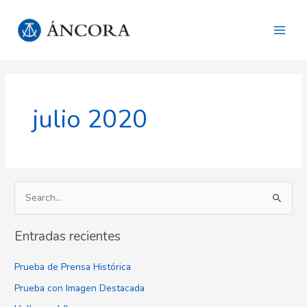
Ir
Main
al
Men
contenido
julio 2020
B
u
Entradas recientes
s
c
Prueba de Prensa Histórica
a
Prueba con Imagen Destacada
r