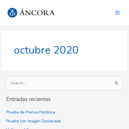
Ir
Main
al
Men
contenido
octubre 2020
B
u
Entradas recientes
s
c
Prueba de Prensa Histórica
a
Prueba con Imagen Destacada
r