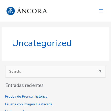
Ir
Main
al
Men
contenido
Uncategorized
B
u
Entradas recientes
s
c
Prueba de Prensa Histórica
a
Prueba con Imagen Destacada
r